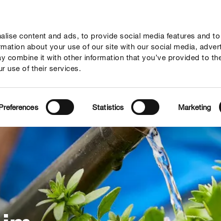
lise content and ads, to provide social media features and to
geber
Themenwelten
Service
Unternehmen
ormation about your use of our site with our social media, adver
y combine it with other information that you’ve provided to th
r use of their services.
Preferences
Statistics
Marketing