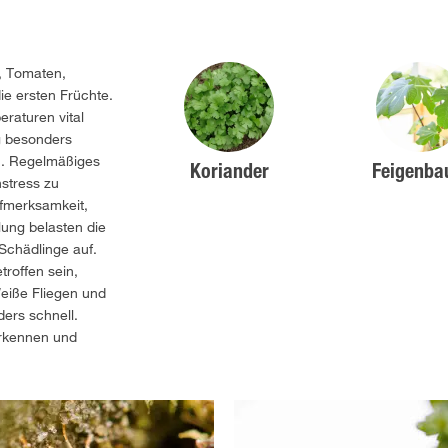
, Tomaten,
ie ersten Früchte.
raturen vital
g besonders
zu. Regelmäßiges
Koriander
Feigenb
nstress zu
ufmerksamkeit,
ung belasten die
Schädlinge auf.
roffen sein,
eiße Fliegen und
ers schnell.
erkennen und