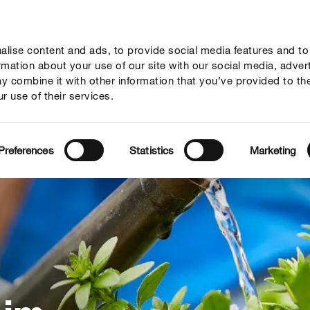
lise content and ads, to provide social media features and to
geber
Themenwelten
Service
Unternehmen
ormation about your use of our site with our social media, adver
y combine it with other information that you’ve provided to th
r use of their services.
Preferences
Statistics
Marketing