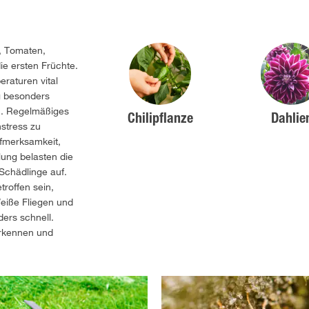
, Tomaten,
ie ersten Früchte.
raturen vital
g besonders
zu. Regelmäßiges
Chilipflanze
Dahlie
nstress zu
ufmerksamkeit,
ung belasten die
Schädlinge auf.
roffen sein,
eiße Fliegen und
ers schnell.
erkennen und